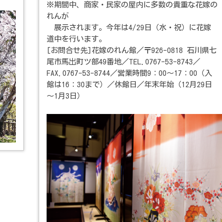
※期間中、商家・民家の屋内に多数の貴重な花嫁の
れんが
展示されます。今年は4/29日（水・祝）に花嫁
道中を行います。
[お問合せ先]花嫁のれん館／〒926-0818 石川県七
尾市馬出町ツ部49番地／TEL.0767-53-8743／
FAX.0767-53-8744／営業時間9：00～17：00（入
館は16：30まで）／休館日／年末年始（12月29日
～1月3日）