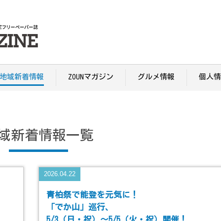
地域新着情報
ZOUNマガジン
グルメ情報
個人情
域新着情報
一覧
2026.04.22
青柏祭で能登を元気に！
「でか山」巡行、
5/3（日・祝）～5/5（火・祝）開催！