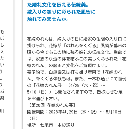
た婚礼文化を伝える伝統美。
嫁入りの契りに彩られた風習に
触れてみませんか。
も
ぼ
花嫁のれんは、嫁入りの日に婚家の仏間の入り口に
し
掛けられ、花嫁が「のれんをくぐる」風習が幕末の
終え
頃から今でもこの地に残る婚礼の伝統文化。当館で
た
は、家族の永遠の絆を結ぶこの美しく彩られた「花
い
嫁のれん」の歴史と文化をご覧頂けます。
月
要予約で、白無垢又は打ち掛け着用で「花嫁のれ
。
ん」をくぐる体験も可。また、一本杉通りにて恒例
の
の「花嫁のれん展」（4/29（水・祝）～
お
5/10（日））も開催されますので、皆様もぜひ足
楽
をお運び下さい。
【第20回 花嫁のれん展】
石川
開催期間：2026年4月29日（水・祝）～ 5月10日
（日）
場所：七尾市一本杉通り