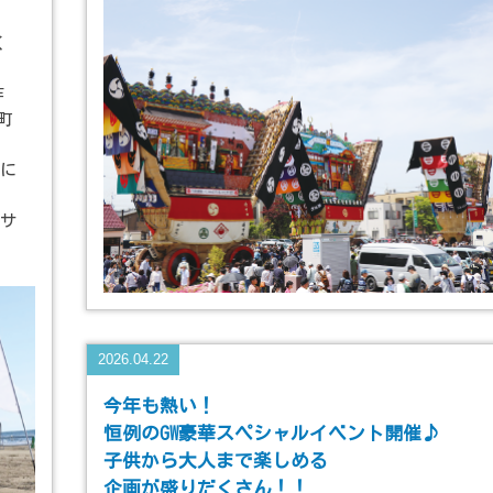
く
咋
町
に
サ
2026.04.22
今年も熱い！
恒例のGW豪華スペシャルイベント開催♪
子供から大人まで楽しめる
企画が盛りだくさん！！