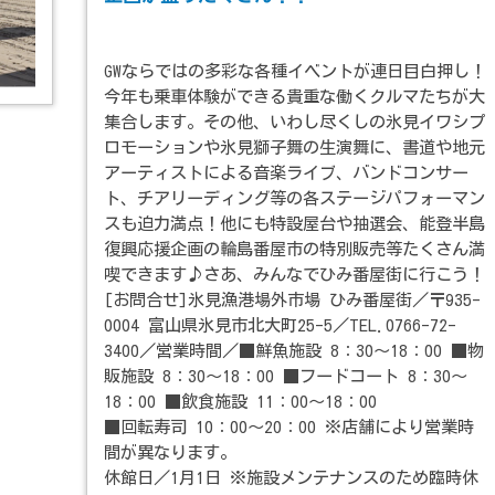
GWならではの多彩な各種イベントが連日目白押し！
今年も乗車体験ができる貴重な働くクルマたちが大
集合します。その他、いわし尽くしの氷見イワシプ
ロモーションや氷見獅子舞の生演舞に、書道や地元
アーティストによる音楽ライブ、バンドコンサー
ト、チアリーディング等の各ステージパフォーマン
スも迫力満点！他にも特設屋台や抽選会、能登半島
復興応援企画の輪島番屋市の特別販売等たくさん満
喫できます♪さあ、みんなでひみ番屋街に行こう！
[お問合せ]氷見漁港場外市場 ひみ番屋街／〒935-
0004 富山県氷見市北大町25-5／TEL.0766-72-
3400／営業時間／■鮮魚施設 8：30～18：00 ■物
販施設 8：30～18：00 ■フードコート 8：30～
18：00 ■飲食施設 11：00～18：00
■回転寿司 10：00～20：00 ※店舗により営業時
間が異なります。
休館日／1月1日 ※施設メンテナンスのため臨時休