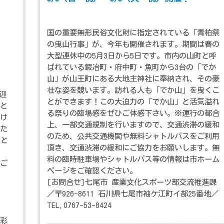
国の重要無形民俗文化財に指定されている「青柏祭
の曳山行事」が、今年も開催されます。期間は春の
大型連休中の5月3日から5日です。市内の山町と呼
ばれている鍜冶町・府中町・魚町から3台の「でか
山」が山王町にある大地主神社に奉納され、その豪
壮な姿を競います。訪れる人も「でか山」を曳くこ
を迎
とができます！この大迫力の「でか山」と活気溢れ
と
る祭りの臨場感をぜひご体感下さい。※運行の都合
け
上、一部交通規制を行いますので、交通渋滞の緩和
た
のため、公共交通機関や無料シャトルバスをご利用
目と
頂き、交通渋滞の緩和にご協力をお願いします。無
料の臨時駐車場やシャトルバス等の情報は市ホーム
ご
ページをご確認ください。
[お問合せ]七尾市 産業文化スポーツ部交流推進課
）
／〒926-8611 石川県七尾市袖ケ江町イ部25番地／
TEL.0767-53-8424
彩