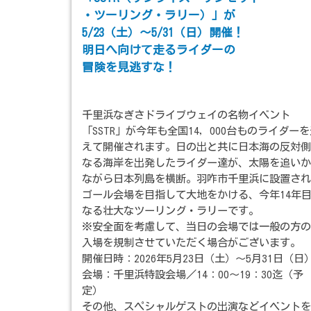
・ツーリング・ラリー）」が
5/23（土）～5/31（日）開催！
明日へ向けて走るライダーの
冒険を見逃すな！
千里浜なぎさドライブウェイの名物イベント
「SSTR」が今年も全国14，000台ものライダー
えて開催されます。日の出と共に日本海の反対側
なる海岸を出発したライダー達が、太陽を追いか
ながら日本列島を横断。羽咋市千里浜に設置され
ゴール会場を目指して大地をかける、今年14年
なる壮大なツーリング・ラリーです。
※安全面を考慮して、当日の会場では一般の方の
入場を規制させていただく場合がございます。
開催日時：2026年5月23日（土）～5月31日（日
会場：千里浜特設会場／14：00～19：30迄（予
定）
その他、スペシャルゲストの出演などイベントを