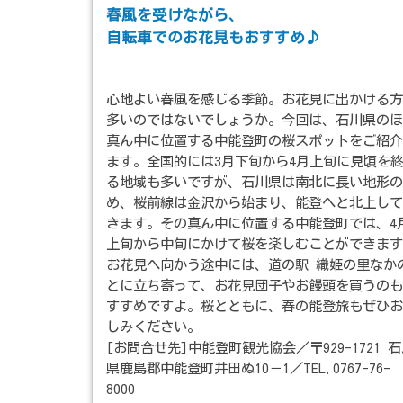
春風を受けながら、
自転車でのお花見もおすすめ♪
心地よい春風を感じる季節。お花見に出かける方
多いのではないでしょうか。今回は、石川県のほ
真ん中に位置する中能登町の桜スポットをご紹介
ます。全国的には3月下旬から4月上旬に見頃を
る地域も多いですが、石川県は南北に長い地形の
め、桜前線は金沢から始まり、能登へと北上して
きます。その真ん中に位置する中能登町では、4
上旬から中旬にかけて桜を楽しむことができます
お花見へ向かう途中には、道の駅 織姫の里なか
とに立ち寄って、お花見団子やお饅頭を買うのも
すすめですよ。桜とともに、春の能登旅もぜひお
しみください。
[お問合せ先]中能登町観光協会／〒929-1721 
県鹿島郡中能登町井田ぬ10－1／TEL.0767-76-
8000